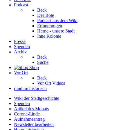
Podcast
Back
Der Bote
Podcast aus dem Wiki
Erinnerungen
Herne - unsere Stadt
Inne Kolonie
Presse
Spenden
Archiv
Back
Suche
Shop
Vor Ort
Back
Vor Ort Videos
rundum historisch
Wiki der Stadtgeschichte
Spenden
Artikel des Monats
Corona-Linde
Aufnahmeantrag
Newsletter bearbeiten
Herne historisch