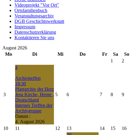
Videoprojekt "Vor Ort"
Ortsfamilienbuch
Veranstaltungsarchiv
DGB Geschichtswerkstatt
Impressum
Datenschutzerklärung
Kontaktieren Sie uns
August 2026
Mo
Di
Mi
Do
Fr
Sa
So
1
2
4
Archivtreffen
18:30
Pfarrarchiv der Herz
3
Jesu Kirche, Herne ,
5
6
7
8
9
Deutschland
Internes Treffen der
Archivgruppe
Datum :
4. August 2026
10
11
12
13
14
15
16
20