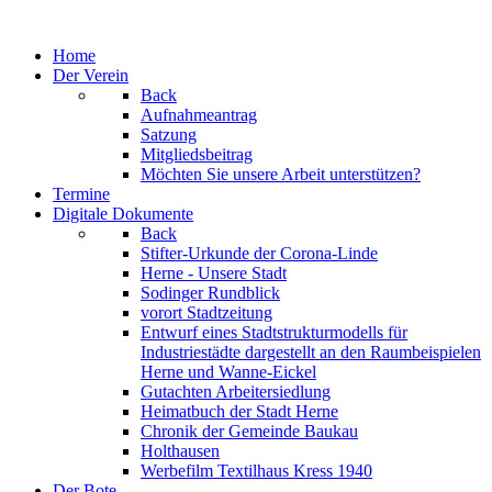
Jahr
Monat
Jahr
Monat
Home
Der Verein
Back
Aufnahmeantrag
Satzung
Mitgliedsbeitrag
Möchten Sie unsere Arbeit unterstützen?
Termine
Digitale Dokumente
Back
Stifter-Urkunde der Corona-Linde
Herne - Unsere Stadt
Sodinger Rundblick
vorort Stadtzeitung
Entwurf eines Stadtstrukturmodells für
Industriestädte dargestellt an den Raumbeispielen
Herne und Wanne-Eickel
Gutachten Arbeitersiedlung
Heimatbuch der Stadt Herne
Chronik der Gemeinde Baukau
Holthausen
Werbefilm Textilhaus Kress 1940
Der Bote