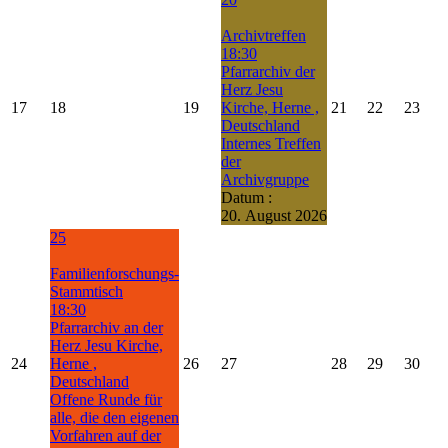
Archivtreffen
18:30
Pfarrarchiv der
Herz Jesu
17
18
19
Kirche, Herne ,
21
22
23
Deutschland
Internes Treffen
der
Archivgruppe
Datum :
20. August 2026
25
Familienforschungs-
Stammtisch
18:30
Pfarrarchiv an der
Herz Jesu Kirche,
24
Herne ,
26
27
28
29
30
Deutschland
Offene Runde für
alle, die den eigenen
Vorfahren auf der