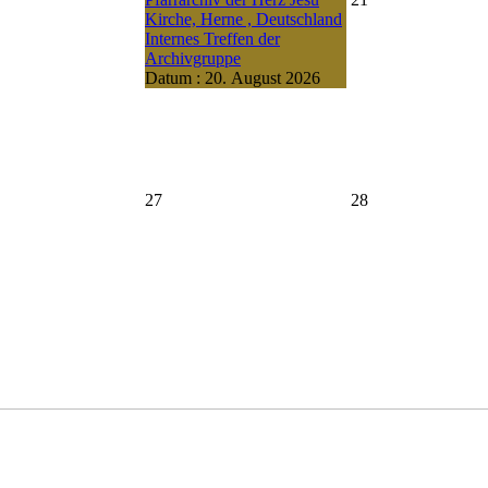
Kirche, Herne , Deutschland
Internes Treffen der
Archivgruppe
Datum :
20. August 2026
27
28