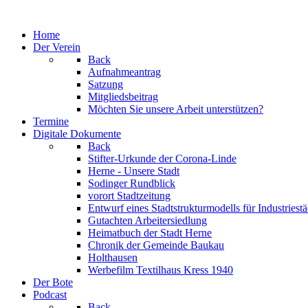
Jahr
Monat
Jahr
Monat
Home
Der Verein
Back
Aufnahmeantrag
Satzung
Mitgliedsbeitrag
Möchten Sie unsere Arbeit unterstützen?
Termine
Digitale Dokumente
Back
Stifter-Urkunde der Corona-Linde
Herne - Unsere Stadt
Sodinger Rundblick
vorort Stadtzeitung
Entwurf eines Stadtstrukturmodells für Industries
Gutachten Arbeitersiedlung
Heimatbuch der Stadt Herne
Chronik der Gemeinde Baukau
Holthausen
Werbefilm Textilhaus Kress 1940
Der Bote
Podcast
Back