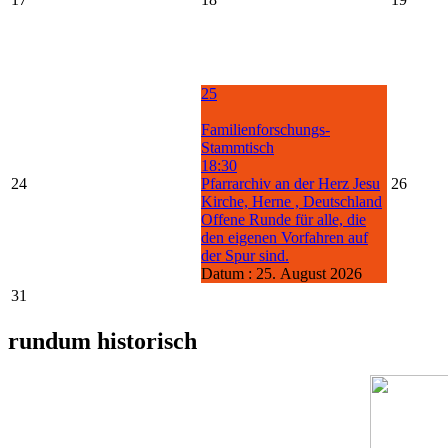
25
Familienforschungs-
Stammtisch
18:30
24
Pfarrarchiv an der Herz Jesu
26
Kirche, Herne , Deutschland
Offene Runde für alle, die
den eigenen Vorfahren auf
der Spur sind.
Datum :
25. August 2026
31
rundum historisch