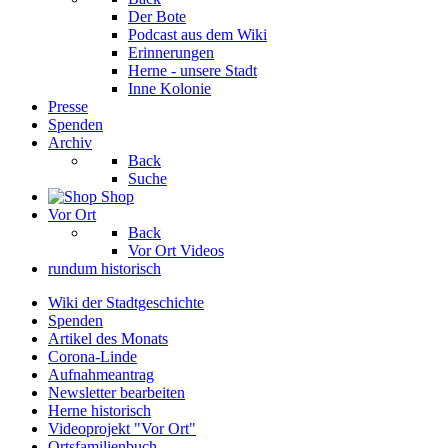
Der Bote
Podcast aus dem Wiki
Erinnerungen
Herne - unsere Stadt
Inne Kolonie
Presse
Spenden
Archiv
Back
Suche
Shop
Vor Ort
Back
Vor Ort Videos
rundum historisch
Wiki der Stadtgeschichte
Spenden
Artikel des Monats
Corona-Linde
Aufnahmeantrag
Newsletter bearbeiten
Herne historisch
Videoprojekt "Vor Ort"
Ortsfamilienbuch