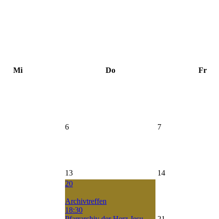
Mi
Do
Fr
6
7
13
14
20
Archivtreffen
18:30
Pfarrarchiv der Herz Jesu
21