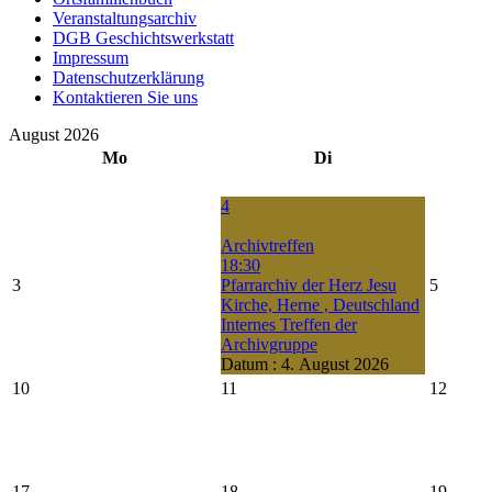
Veranstaltungsarchiv
DGB Geschichtswerkstatt
Impressum
Datenschutzerklärung
Kontaktieren Sie uns
August 2026
Mo
Di
4
Archivtreffen
18:30
3
Pfarrarchiv der Herz Jesu
5
Kirche, Herne , Deutschland
Internes Treffen der
Archivgruppe
Datum :
4. August 2026
10
11
12
17
18
19