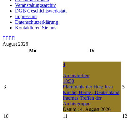
Veranstaltungsarchiv
DGB Geschichtswerkstatt
Impressum
Datenschutzerklärung
Kontaktieren Sie uns
August 2026
Mo
Di
4
Archivtreffen
18:30
3
Pfarrarchiv der Herz Jesu
5
Kirche, Herne , Deutschland
Internes Treffen der
Archivgruppe
Datum :
4. August 2026
10
11
12