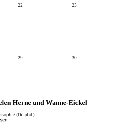
22
23
29
30
pielen Herne und Wanne-Eickel
ophie (Dr. phil.)
ssen