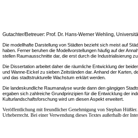
Gutachter/Betreuer: Prof. Dr. Hans-Werner Wehling, Universi
Die modellhafte Darstellung von Städten bezieht sich meist auf Sta
haben. Ferner beruhen die Modellvorstellungen häufig auf der Annah
stellen Raumausschnitte dar, die erst durch die Industrialisierung
Die Dissertation arbeitet daher die räumliche Entwicklung der beide
und Wanne-Eickel zu sieben Zeitständen dar. Anhand der Karten, de
und das stadtstrukturelle Wachstum erklärt werden.
Die landeskundliche Raumanalyse wurde dann den gängigen Stadtst
ergaben sich zahlreiche Grundprinzipien für die Entwicklung der indus
Kulturlandschaftsforschung wird um diesen Aspekt erweitert.
Veröffentlichung mit freundlicher Genehmigung von Stephan Hüßler. 
Urheberrecht. Bei einer Verwendung dieses Textes außerhalb der Inte