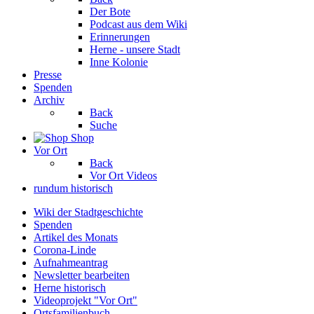
Der Bote
Podcast aus dem Wiki
Erinnerungen
Herne - unsere Stadt
Inne Kolonie
Presse
Spenden
Archiv
Back
Suche
Shop
Vor Ort
Back
Vor Ort Videos
rundum historisch
Wiki der Stadtgeschichte
Spenden
Artikel des Monats
Corona-Linde
Aufnahmeantrag
Newsletter bearbeiten
Herne historisch
Videoprojekt "Vor Ort"
Ortsfamilienbuch