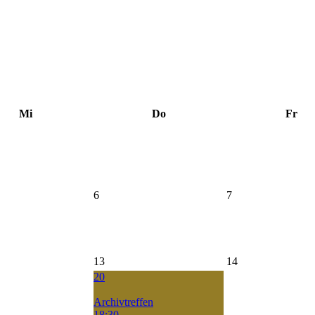
Mi
Do
Fr
6
7
13
14
20
Archivtreffen
18:30