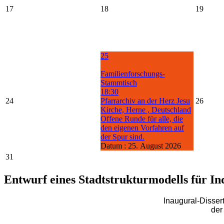
17
18
19
25
Familienforschungs-
Stammtisch
18:30
24
Pfarrarchiv an der Herz Jesu
26
Kirche, Herne , Deutschland
Offene Runde für alle, die
den eigenen Vorfahren auf
der Spur sind.
Datum :
25. August 2026
31
Entwurf eines Stadtstrukturmodells für I
Inaugural-Disser
der