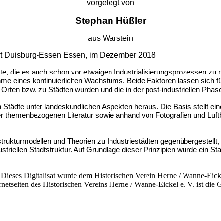
vorgelegt von
Stephan Hüßler
aus Warstein
tät Duisburg-Essen Essen, im Dezember 2018
̈dte, die es auch schon vor etwaigen Industrialisierungsprozessen zu
me eines kontinuierlichen Wachstums. Beide Faktoren lassen sich für
 zu Orten bzw. zu Städten wurden und die in der post-industriellen 
n Städte unter landeskundlichen Aspekten heraus. Die Basis stellt ein
r themenbezogenen Literatur sowie anhand von Fotografien und Luftbi
rukturmodellen und Theorien zu Industriestädten gegenübergestell
triellen Stadtstruktur. Auf Grundlage dieser Prinzipien wurde ein Stadt
Dieses Digitalisat wurde dem Historischen Verein Herne / Wanne-Eickel
rnetseiten des Historischen Vereins Herne / Wanne-Eickel e. V. ist di