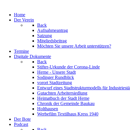
Jahr
Monat
Jahr
Monat
Home
Der Verein
Back
Aufnahmeantrag
Satzung
Mitgliedsbeitrag
Möchten Sie unsere Arbeit unterstützen?
Termine
Digitale Dokumente
Back
Stifter-Urkunde der Corona-Linde
Herne - Unsere Stadt
Sodinger Rundblick
vorort Stadtzeitung
Entwurf eines Stadtstrukturmodells für Industries
Gutachten Arbeitersiedlung
Heimatbuch der Stadt Herne
Chronik der Gemeinde Baukau
Holthausen
Werbefilm Textilhaus Kress 1940
Der Bote
Podcast
Back