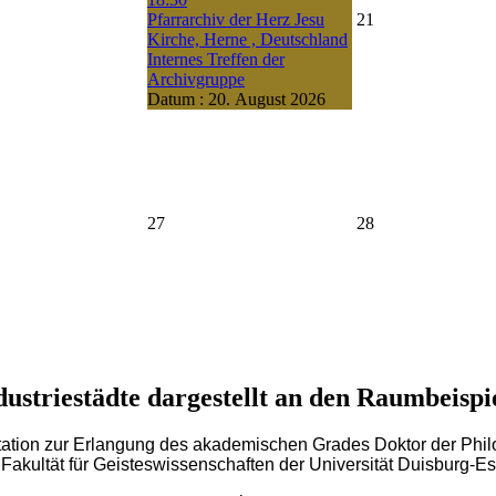
Pfarrarchiv der Herz Jesu
21
Kirche, Herne , Deutschland
Internes Treffen der
Archivgruppe
Datum :
20. August 2026
27
28
ndustriestädte dargestellt an den Raumbeis
tation zur Erlangung des akademischen Grades Doktor der Philos
 Fakultät für Geisteswissenschaften der Universität Duisburg-E