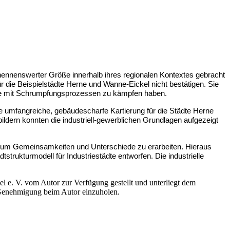
 nennenswerter Größe innerhalb ihres regionalen Kontextes gebracht
 die Beispielstädte Herne und Wanne-Eickel nicht bestätigen. Sie
Phase mit Schrumpfungsprozessen zu kämpfen haben.
e umfangreiche, gebäudescharfe Kartierung für die Städte Herne
ldern konnten die industriell-gewerblichen Grundlagen aufgezeigt
t, um Gemeinsamkeiten und Unterschiede zu erarbeiten. Hieraus
strukturmodell für Industriestädte entworfen. Die industrielle
 e. V. vom Autor zur Verfügung gestellt und unterliegt dem
e Genehmigung beim Autor einzuholen.