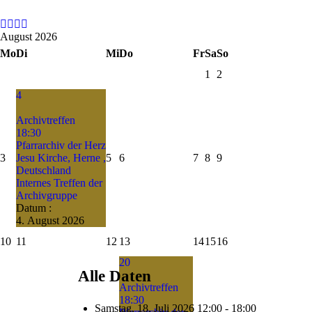
August 2026
Mo
Di
Mi
Do
Fr
Sa
So
1
2
4
Archivtreffen
18:30
Pfarrarchiv der Herz
3
Jesu Kirche, Herne ,
5
6
7
8
9
Deutschland
Internes Treffen der
Archivgruppe
Datum :
4. August 2026
10
11
12
13
14
15
16
20
Alle Daten
Archivtreffen
18:30
Samstag, 18. Juli 2026
12:00 - 18:00