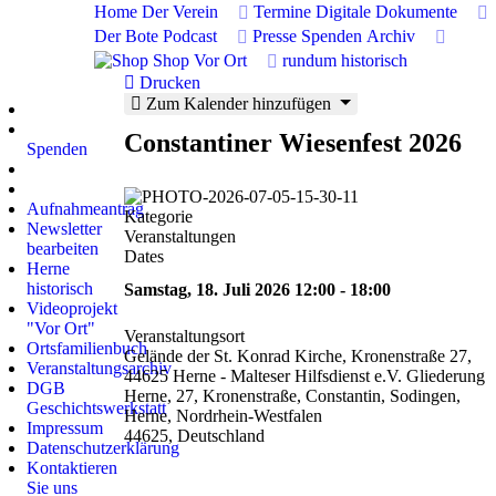
Home
Der Verein
Termine
Digitale Dokumente
Jahr
Monat
Jahr
Monat
Der Bote
Podcast
Presse
Spenden
Archiv
Shop
Vor Ort
rundum historisch
Drucken
Zum Kalender hinzufügen
Wiki der Stadtgeschichte
Constantiner Wiesenfest 2026
Spenden
Artikel des Monats
Corona-Linde
Aufnahmeantrag
Kategorie
Newsletter
Veranstaltungen
bearbeiten
Dates
Herne
historisch
Samstag, 18. Juli 2026
12:00
-
18:00
Videoprojekt
"Vor Ort"
Veranstaltungsort
Ortsfamilienbuch
Gelände der St. Konrad Kirche, Kronenstraße 27,
Veranstaltungsarchiv
44625 Herne - Malteser Hilfsdienst e.V. Gliederung
DGB
Herne, 27, Kronenstraße, Constantin, Sodingen,
Geschichtswerkstatt
Herne, Nordrhein-Westfalen
Impressum
44625, Deutschland
Datenschutzerklärung
Kontaktieren
Sie uns